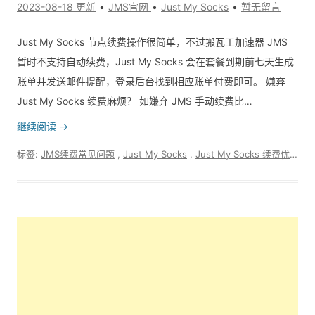
2023-08-18 更新
JMS官网
Just My Socks
暂无留言
Just My Socks 节点续费操作很简单，不过搬瓦工加速器 JMS
暂时不支持自动续费，Just My Socks 会在套餐到期前七天生成
账单并发送邮件提醒，登录后台找到相应账单付费即可。 嫌弃
Just My Socks 续费麻烦？ 如嫌弃 JMS 手动续费比…
继续阅读 →
标签:
JMS续费常见问题
,
Just My Socks
,
Just My Socks 续费优惠码