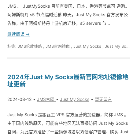
JMS 。 JustMySocks 目前有美国、日本、香港等节点可 选购。
阿姆斯特丹 s5 节点临时迁移 昨天，Just My Socks 官方发布公
告称，由于阿姆斯特丹上游机房迁移，s5 servers 节…
继续阅读 →
标签:
JMS伦敦线路
,
JMS官网镜像
,
Just My Socks
,
Just My Socks Promo Code
2024年Just My Socks最新官网地址镜像地
址更新
2024-08-12
JMS官网
Just My Socks
暂无留言
Just My Socks 是搬瓦工 VPS 官方运营的加速器，简称 JMS 。
由于国内线路原因，可能有些地区无法直接访问 Just My Socks
官网，为此官方准备了一些镜像域名以方便客户管理、购买 Just