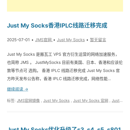
Just My Socks香港IPLC线路迁移完成
2025-07-01
JMS官网
Just My Socks
暂无留言
Just My Socks 是搬瓦工 VPS 官方衍生运营的网络加速服务，
也简称 JMS 。 JustMySocks 目前有美国、日本、香港和应该伦
敦等节点可 选购。 香港 IPLC 线路迁移完成 Just My Socks 官
方昨天发布公告称，香港 IPLC 线路迁移完成，网络性能…
继续阅读 →
标签:
JMS官网镜像
,
Just My Socks
,
Just My Socks 官网
,
Just My Socks 官网地址
Just My Socks优化升级了s3, s4, s5, s801